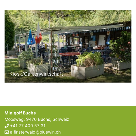
Kiosk/Gartenwirtschaft
Minigolf Buchs
Moosweg
,
9470
Buchs
,
Schweiz
+41 77 400 57 31
a.finsterwald@bluewin.ch